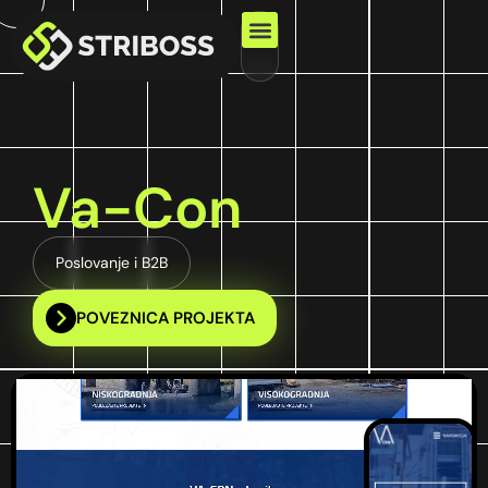
Proces suradnje
Va-Con
Poslovanje i B2B
POVEZNICA PROJEKTA