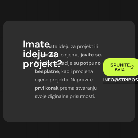
Imate
Ako imate ideju za projekt ili
ideju
za
razmišljate o njemu,
javite se.
projekt?
Prve konzultacije su
potpuno
ISPUNITE
KVIZ
besplatne
, kao i procjena
cijene projekta. Napravite
INFO@STRIBOS
prvi korak
prema stvaranju
svoje diginalne prisutnosti.