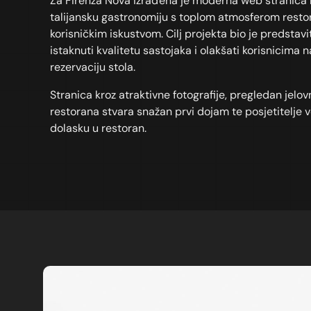
Za Firenza Nova izrađena je moderna web stranica 
talijansku gastronomiju s toplom atmosferom resto
korisničkim iskustvom. Cilj projekta bio je predstav
istaknuti kvalitetu sastojaka i olakšati korisnicima n
rezervaciju stola.
Stranica kroz atraktivne fotografije, pregledan jelo
restorana stvara snažan prvi dojam te posjetitelje v
dolasku u restoran.