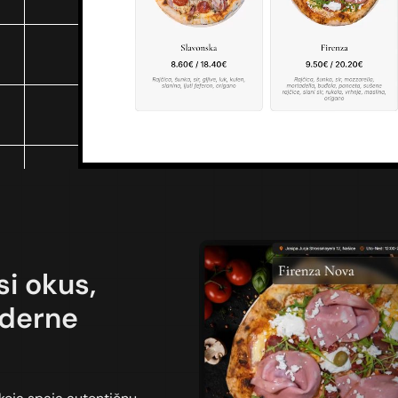
i okus,
oderne