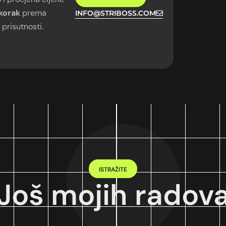
 korak
prema
INFO@STRIBOSS.COM
 prisutnosti.
ISTRAŽITE
Još mojih radov