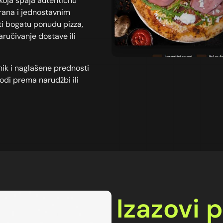
koja spaja autentičnu
rana i jednostavnim
iti bogatu ponudu pizza,
aručivanje dostave ili
vnik i naglašene prednosti
odi prema narudžbi ili
Izazovi 