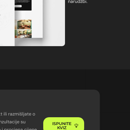
narudžbi.
 ili razmišljate o
zultacije su
ISPUNITE
KVIZ
o i procjena cijene