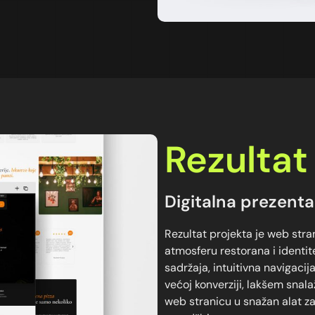
Rezultat
Digitalna prezenta
Rezultat projekta je web stra
atmosferu restorana i identi
sadržaja, intuitivna navigaci
većoj konverziji, lakšem snala
web stranicu u snažan alat za