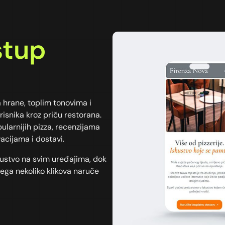
stup
a hrane, toplim tonovima i
isnika kroz priču restorana.
larnijih pizza, recenzijama
acijama i dostavi.
kustvo na svim uređajima, dok
vega nekoliko klikova naruče