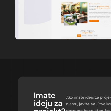
Imate
Ako imate ideju za projekt
ideju
za
njemu,
javite se.
Prve kon
potpuno besplatne
, ka