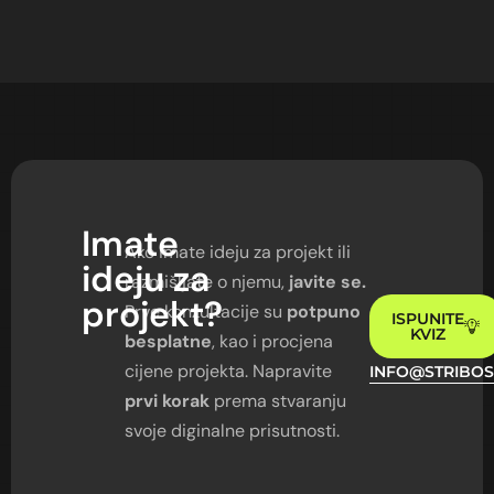
Imate
Ako imate ideju za projekt ili
ideju
za
razmišljate o njemu,
javite se.
projekt?
Prve konzultacije su
potpuno
ISPUNITE
KVIZ
besplatne
, kao i procjena
cijene projekta. Napravite
INFO@STRIBOS
prvi korak
prema stvaranju
svoje diginalne prisutnosti.