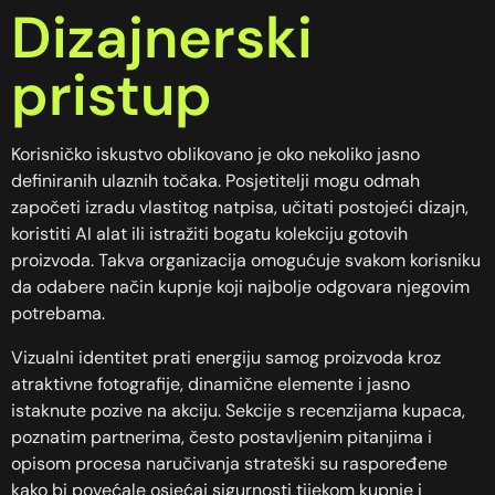
Dizajnerski
pristup
Korisničko iskustvo oblikovano je oko nekoliko jasno
definiranih ulaznih točaka. Posjetitelji mogu odmah
započeti izradu vlastitog natpisa, učitati postojeći dizajn,
koristiti AI alat ili istražiti bogatu kolekciju gotovih
proizvoda. Takva organizacija omogućuje svakom korisniku
da odabere način kupnje koji najbolje odgovara njegovim
potrebama.
Vizualni identitet prati energiju samog proizvoda kroz
atraktivne fotografije, dinamične elemente i jasno
istaknute pozive na akciju. Sekcije s recenzijama kupaca,
poznatim partnerima, često postavljenim pitanjima i
opisom procesa naručivanja strateški su raspoređene
kako bi povećale osjećaj sigurnosti tijekom kupnje i