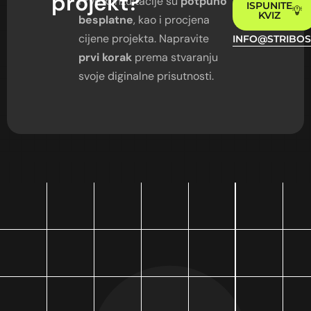
projekt?
Prve konzultacije su
potpuno
ISPUNITE
KVIZ
besplatne
, kao i procjena
cijene projekta. Napravite
INFO@STRIBOS
prvi korak
prema stvaranju
svoje diginalne prisutnosti.